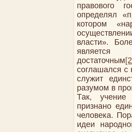
правового го
определял «п
котором «н
осуществлен
власти». Бол
являетс
достаточным
[2
соглашался с 
служит единс
разумом в пр
Так, учени
признано еди
человека. Пор
идеи народно