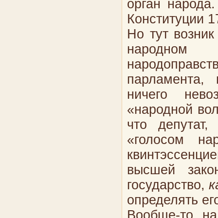
орган народа
Конституции 17
Но тут возник
народном с
народоправс
парламента, 
ничего нево
«народной вол
что депутат,
«голосом на
квинтэссенцие
высшей закон
государство,
к
определять ег
Вообще-то, на