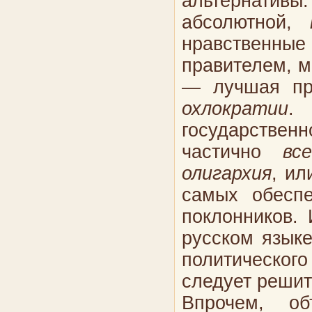
альтернативы.
абсолютной,
нравственны
правителем, м
— лучшая пре
охлократии
.
государственн
частично
все
олигархия
, ил
самых обеспе
поклонников.
русском язык
политическог
следует решит
Впрочем, об