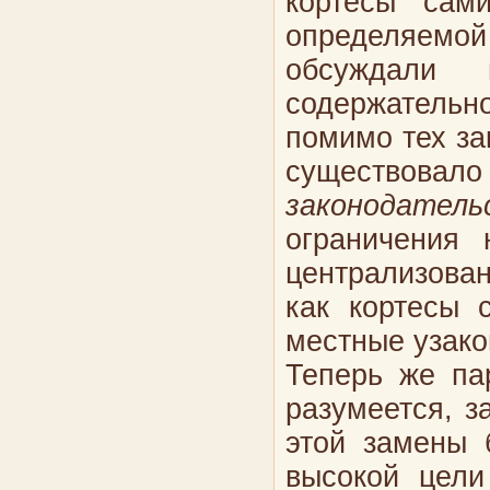
кортесы сам
определяемо
обсуждали 
содержатель
помимо тех за
существовало
законодател
ограничения 
централизован
как кортесы 
местные узак
Теперь же па
разумеется, з
этой замены 
высокой цели