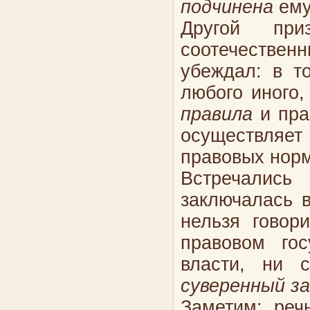
подчинена
ем
Другой при
соотечествен
убеждал: в то
любого иного,
правила
и пра
осуществляет
правовых нор
Встречались
заключалась в
нельзя говор
правовом гос
власти, ни с
суверенный за
Заметим: реч