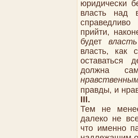
юридически бе
власть над 
справедливо
прийти, након
будет
власть
власть, как 
оставаться д
должна са
нравственны
правды, и нра
III
.
Тем не менее
далеко не вс
что именно па
надлежащим о