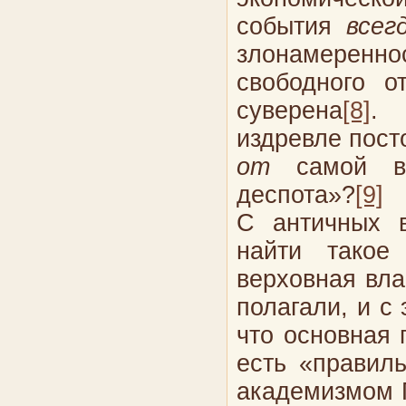
события
всег
злонамерен
свободного о
суверена
[8]
. 
издревле пост
от
самой в
деспота»?
[9]
С античных 
найти такое 
верховная вла
полагали, и с
что основная
есть «правил
академизмом П