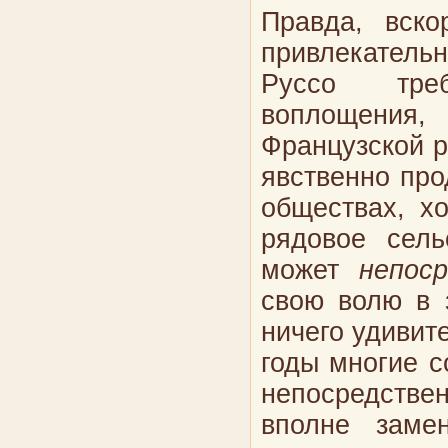
Правда, вск
привлекатель
Руссо треб
воплощения,
Французской р
явственно пр
обществах, х
рядовое сель
может
непос
свою волю в 
ничего удивит
годы многие с
непосредствен
вполне заме