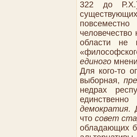
322 до Р.Х.
существующ
повсеместно
человечество 
области не и
«философского
единого
мнения
Для кого-то 
выборная,
пр
недрах респ
единственно
демократия
. 
что
совет ст
обладающих б