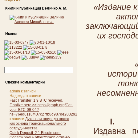
«Издание 
Книги и публикации Величко А. М.
акто
заключающий
их господ
Иконы
истори
тонк
Свежие комментарии
несомненн
admin
к записи
Надежда
к записи
Fast Transfer: 1.9 BTC received.
Finalize here >> https://graph.org/Get-
your-BTC-09-04?
hs=76ed6118f407c27fb8d987de20329263&
к записи
Духовная природа права
I
.
как основа транснационального
сотрудничества
Издавна пов
Quick Deposit: 2.1 Bitcoin sent.
Confirm now > https://graph.org/Get-