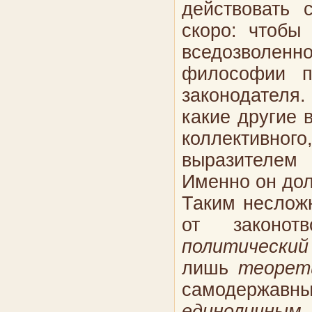
действовать 
скоро: чтобы
вседозволенно
философии п
законодателя
какие другие 
коллективно
выразителем
Именно он дол
Таким неслож
от законот
политический
лишь
теорет
самодержавн
единоличным