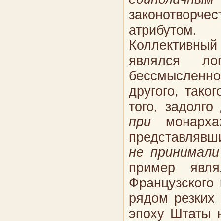
законотворче
атрибутом.
Коллективный 
являлся ло
бессмысленн
другого, тако
того, задолго
при
монархах
представлявш
не принимали
пример явля
Французского 
рядом резких 
эпоху Штаты 