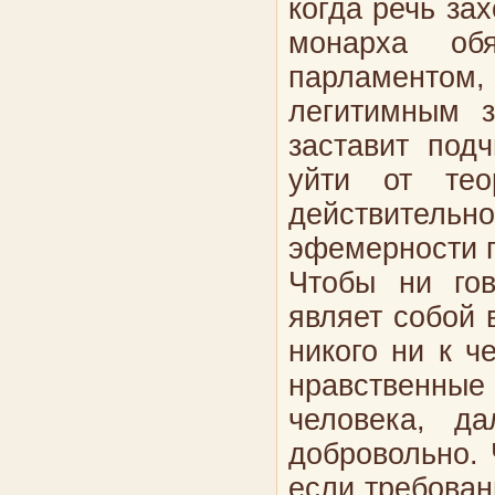
когда речь за
монарха обя
парламентом
легитимным з
заставит под
уйти от тео
действительн
эфемерности п
Чтобы ни гов
являет собой
никого ни к ч
нравственные
человека, д
добровольно. 
если требован