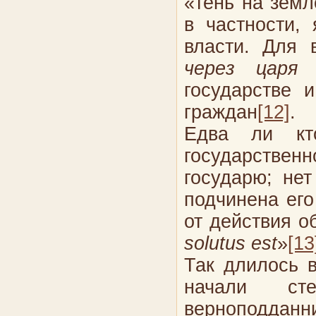
«тень на земл
в частности,
власти. Для 
через царя
в
государстве 
граждан
[12]
.
Едва ли кт
государствен
государю; не
подчинена его
от действия о
solutus
est
»
[13
Так длилось в
начали сте
верноподдан