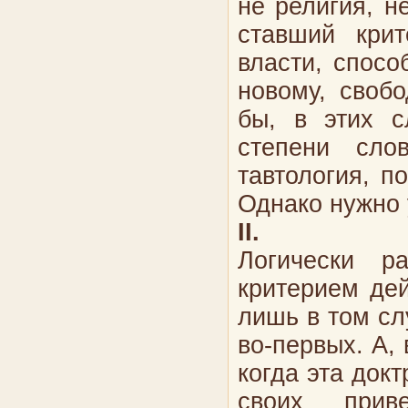
не религия, н
ставший крит
власти, спосо
новому, своб
бы, в этих с
степени сло
тавтология, п
Однако нужно 
II
.
Логически р
критерием дей
лишь в том сл
во-первых. А, 
когда эта докт
своих прив