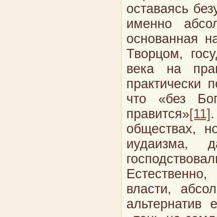
оставаясь без
именно абс
основанная н
Творцом, гос
века на пра
практически 
что «без Бо
правится»
[11]
обществах, н
иудаизма, 
господствовал
Естественно,
власти, абсо
альтернатив 