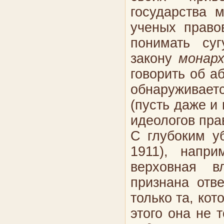
государства 
ученых право
понимать суг
закону
монар
говорить об а
обнаруживает
(пусть даже и
идеологов пра
С глубоким у
1911), напри
верховная в
признана отв
только та, кот
этого она не 