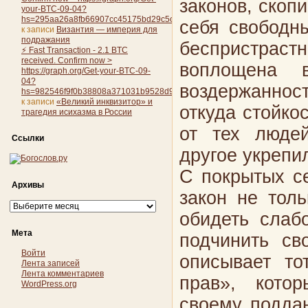
законов, скоп
your-BTC-09-04?
hs=295aa26a8fb66907cc45175bd29c5c46&
себя свободн
к записи
Византия — империя для
подражания
беспристрас
⚡ Fast Transaction - 2.1 BTC
received. Confirm now >
воплощена в
https://graph.org/Get-your-BTC-09-
04?
воздержаннос
hs=982546f9f0b38808a371031b9528d9cb&
к записи
«Великий инквизитор» и
откуда стойко
трагедия исихазма в России
от тех людей
Ссылки
другое укрепи
С покрытых се
Архивы
закон не толь
Архивы
обидеть слаб
Мета
подчинить св
Войти
описывает то
Лента записей
Лента комментариев
прав», кото
WordPress.org
своему поддан