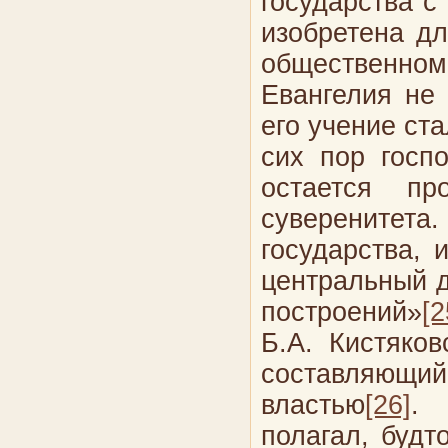
государства с
изобретена дл
общественно
Евангелия не 
его учение ст
сих пор госп
остается пр
суверенитета.
государства, 
центральный д
построений»
[2
Б.А. Кистяков
составляющий
властью
[26]
. 
полагал, будт