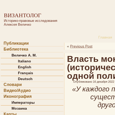
ВИЗАНТОЛОГ
Историко-правовые исследования
Алексея Величко
Главная
Публикации
«
Previous Post
Библиотека
Величко А. М.
Власть мо
Italiano
(историче
English
Français
одной пол
Deutsch
Опубликовано
16 декабря 2022
Словари
«У каждого 
Видео/Аудио
сущест
Иконография
Императоры
друго
Мозаика
Карты