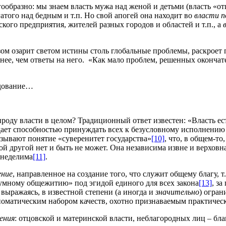
гообразно: мы знаем власть мужа над женой и детьми (власть «о
атого над бедным и т.п. Но свой апогей она находит во
власти п
кого предприятия, жителей разных городов и областей и т.п., а
зом озарит светом истины столь глобальные проблемы, раскроет 
нее, чем ответы на него. «Как мало проблем, решенных окончате
едование…
рироду власти в целом? Традиционный ответ известен: «Власть е
дает способностью принуждать всех к безусловному исполнению 
язывают понятие «суверенитет государства»
[10]
, что, в общем-то
ой другой нет и быть не может. Она независима извне и верховн
 неделима
[11]
.
ение
, направленное на создание того, что служит общему благу, т
зумному общежитию» под эгидой единого для всех закона
[13]
, з
 выражаясь, в известной степени (а иногда и
значительно
) огра
сиоматическим набором качеств, охотно признаваемым практичес
ения
: отцовской и материнской власти, неблагородных лиц – бл