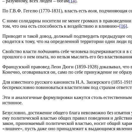
– разумному, всех людей – богам
[14]
.
По Г.В.Ф. Гегелю (1770-1831), власть есть
воля
, подчиняющая се
С ними солидарны носители не менее громких в правоведении 
том, что она есть способность к воздействию и влиянию»
[16]
.
Приводят и такой довод, должный подтвердить предыдущее опред
сводится к тому, что на определенной территории одни люди 
Свойство власти
подчинять
себе человека подчеркивается и в 
прошлого о нем опыта, но нельзя мыслить его без властвовани
Французский правовед Леон Дюги (1859-1928) доказывал, что 
Конечно, оговаривался он, само по себе принуждение не образу
Для известного русского канониста Н.А. Заозерского (1851-191
беспрекословно повиноваться властителям под страхом ответс
Эти и аналогичные формулировки кажутся столь естественными, 
истинное.
Безусловно, достижение общего блага невозможно без изъятия 
ему политической властью общих правил поведения и действия
закон, принимаемый политической властью, носит общий характ
«лишнее», пусть даже оно принадлежит к выдающимся явлени