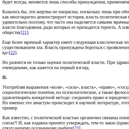
будет всегда, меняются лишь
способы
принуждения, применяемы
Казалось бы, эти жертвы не напрасны, поскольку лишь при обе
как многократно демонстрирует история, власть политическа
удивительно поэтому, что часто она наделяется самыми мрач
власти благодеяния, ради которых ее приходится терпеть. А из
обществу
[21]
.
Еще более мрачный характер имеет следующая классическая эпит
существованием зла. Власть принуждена бороться с проявлениям
яд»
[22]
.
Но разнятся не только оценки политической власти. При здрав
очевидными, как кажется на первый взгляд.
II
.
Употребляя выражения «воля», «сила», власть», «право», «госу
социологические понятия, но психологические, а также филос
удовлетворять конкретной методе: соединять право в юридичес
Но именно это зачастую происходит в научной литературе, эт
пример.
Как известно, с политической властью органично связаны поня
союза?! И, как издавна принято утверждать, тем-то закон (пра
откуп нашему осознанному выбору
[23]
.