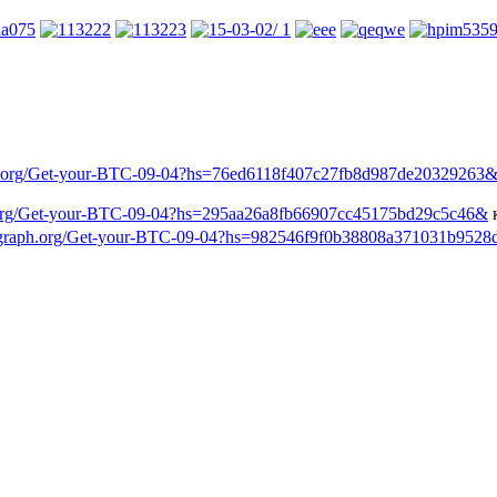
/graph.org/Get-your-BTC-09-04?hs=76ed6118f407c27fb8d987de20329263
aph.org/Get-your-BTC-09-04?hs=295aa26a8fb66907cc45175bd29c5c46&
ps://graph.org/Get-your-BTC-09-04?hs=982546f9f0b38808a371031b952