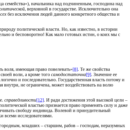
тца семейства»), начальника над подчиненным, господина над
олитической
, верховной в государстве. Исключительно она
всех
без исключения людей данного конкретного общества и
природу политической власти. Но, как известно, в истории
льно и бесповоротно! Как мало готовых истин, о коих мы с
сть воля, имеющая право повелевать»
[8]
. Те же свойства
своей воли, а кроме того
самодостаточна
[9]
. Значение ее
, логично и последовательно. Государственная власть потому и
ая внутри, не ограничена, может воздействовать на волю
.е.
справедливости
[12]
. И ради достижения этой высокой цели –
а политической властью признается право применять силу и даже
ничивать свободу индивида. Волевой и принудительный
ки всеми исследователями.
агородным, младших – старшим, рабов – господам, неразумных