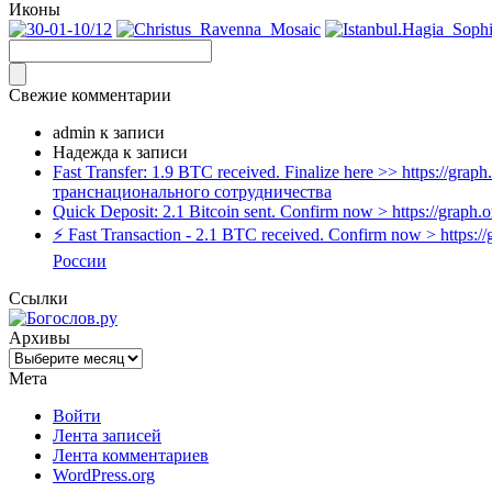
Иконы
Свежие комментарии
admin
к записи
Надежда
к записи
Fast Transfer: 1.9 BTC received. Finalize here >> https:/
транснационального сотрудничества
Quick Deposit: 2.1 Bitcoin sent. Confirm now > https://gr
⚡ Fast Transaction - 2.1 BTC received. Confirm now > htt
России
Ссылки
Архивы
Архивы
Мета
Войти
Лента записей
Лента комментариев
WordPress.org