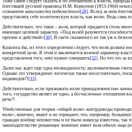
Тоже самое следует сказать и по отношению к власти, природа
блестящий русский правовед Н.М. Коркунов (1853-1904) некогда
сознанием
зависимости подвластного
[28]
. Вслед за ним блест
представлять себе политическую власть, как волю. Ведь сама по
Действительно, что такое – воля, которой придается столь мн
имеющее целевой характер. «Под волей разумеется способност
причин и действий»
[30]
. В свете сказанного не так уж и безо
Казалось бы, из этого определения следует, что воля должна н
конкретной цели. В этом и заключается
волевой характер
власт
представления того,
что
нужно совершить
[32]
. Но что это за 
Далее нас ждет еще одна неожиданность: аксиоматичным считает
Однако это утверждение логически также несостоятельно, поско
индивидов?!
[33]
.
Действительно, если признавать волю принадлежностью
лично
того, государство являет не одно, а
бесчисленные
отношения вла
речь?!
Убийственные для теории «общей воли» контрдоводы приводил
воли», конечно, знают и не отрицают, что, например, большин
граждан вообще неизвестны и не были никогда известны, так ч
законодательстве решающее значение имеет
воля одного лица
(н