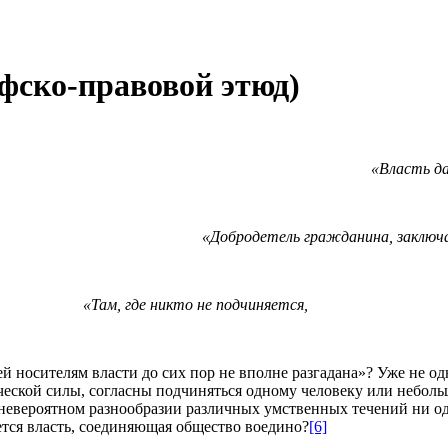
фско-правовой этюд)
«Власть да
«Добродетель гражданина, заключает
Ари
«Там, где никто не подчи
ей носителям власти до сих пор не вполне разгадана»? Уже не о
ческой силы, согласны подчиняться одному человеку или неболь
 невероятном разнообразии различных умственных течений ни од
ется власть, соединяющая общество воедино?
[6]