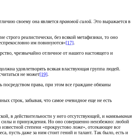
отличию своему она является
правовой силой
. Это выражается в
е строго реалистически, без всякой метафизики, то оно
беспрекословно им повинуются»
[17]
.
арство, чрезвычайно отличное от нашего настоящего и
должна удовлетворять всякая властвующая группа людей.
считаться не может
[19]
.
ть посредством права, при этом все граждане обязаны
ных строк, забывая, что самое очевидное еще не есть
ской, в действительности у него отсутствующей, и
навязывания
и, силы и принуждения. Но оно совершенно неизбежно: любой
в известной степени «прокрустово ложе», отсекающее все
са, пусть даже за ним стоит гений и талант. Так было, есть и