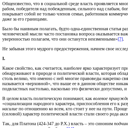
Общеизвестно, что в социальной среде власть проявляется мно
рабом, победителя над побежденным, сильного над слабым, бог
покрывает собой не только членов семьи, работников коммерчес
даже за его границами.
Было бы наивным полагать, будто одна-единственная статья ра
человеческой мысли часто постановка вопроса оказывается важ
уверенностью полагаем, что они останутся неизменными»
[7]
.
Не забывая этого мудрого предостережения, начнем свое иссл
I
.
Какое свойство, как считается, наиболее ярко характеризует п
обнаруживают в природе и политической власти, которая обла
столь велико, что именно с ней многие правоведы накрепко св
называется «верховной», что выше ее в данном обществе никак
подвластных настолько, насколько это физически допустимо, и
В целом власть политическую понимают, как
волевое принужд
«социализации народного характера, приспособления его к ра
насилие
по отношению ко всем, кто стоит у нее на пути. Проще
(силовой) характер политической власти стали своего рода ак
Так, для Платона (424-347 до Р.Х.) власть – это синоним
подчин