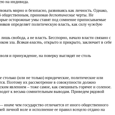
ею на индивида.
овать мирно и безопасно, развиваясь как личность. Однако,
ерб общественным, принимая
деспотические
черты. Не
торые осторожные умы ставят под сомнение приписываемые
иняков определяет политическую власть, как силу
чуждую
ишь свобода, а не власть. Бесспорно, начало власти связано с
иком зла.
Всякая власть
, открыто и прикрыто, заключает в себе
воля и принуждение, на поверку выглядят не столь
не столько (или не только) юридические, политические или
тся. Поэтому их рассмотрение в совокупности должно
ким явлением – тоже самое, как смешивать горячее и соленое.
риводит к весьма сомнительным выводам. Приведем рядовой
 — иначе чем государство отличается от иного общественного
ашей личной воле и исполнение ее правил всецело отдано на