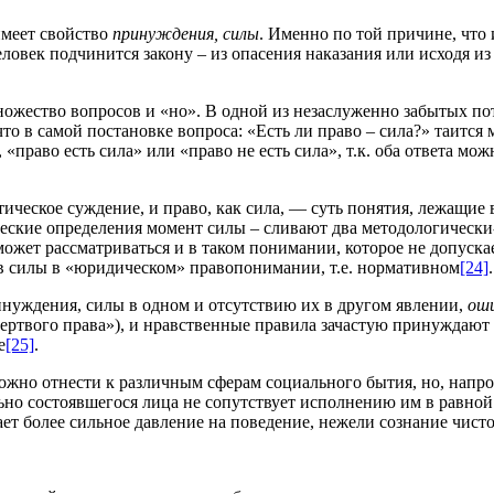
 имеет свойство
принуждения, силы
. Именно по той причине, что 
ловек подчинится закону – из опасения наказания или исходя 
множество вопросов и «но». В одной из незаслуженно забытых по
то в самой постановке вопроса: «Есть ли право – сила?» таится 
 «право есть сила» или «право не есть сила», т.к. оба ответа м
тическое суждение, и право, как сила, — суть понятия, лежащие
ческие определения момент силы – сливают два методологичес
ожет рассматриваться и в таком понимании, которое не допуска
в силы в «юридическом» правопонимании, т.е. нормативном
[24]
.
нуждения, силы в одном и отсутствию их в другом явлении,
ош
ртвого права»), и нравственные правила зачастую принуждают 
е
[25]
.
зможно отнести к различным сферам социального бытия, но, нап
ально состоявшегося лица не сопутствует исполнению им в равно
ет более сильное давление на поведение, нежели сознание чисто 