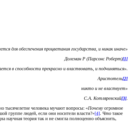
ется для обеспечения процветания государства, и никак иначе»
Долеман Р (Парсонс Роберт)
[1]
ся в способности прекрасно и властвовать, и подчиняться».
стотель
[2]
няется, никто и не властвует»
С.А. Котляревский
[3]
.
дно тысячелетие человека мучают вопросы: «
Почему
огромное
шой группе людей, если они носители власти?»
[4]
.
Что
такое
на научная теория так и не смогла полноценно объяснить,