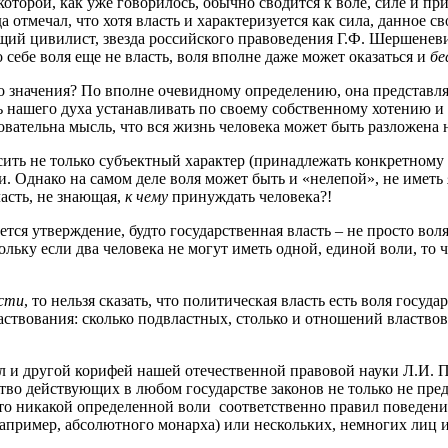
 которой, как уже говорилось, обычно сводится к воле, силе и 
 отмечал, что хотя власть и характеризуется как сила, данное с
ящий цивилист, звезда российского правоведения Г.Ф. Шершеневи
 себе воля еще не власть, воля вполне даже может оказаться и
бе
ого значения? По вполне очевидному определению, она представл
ь нашего духа устанавливать по своему собственному хотению и
сновательна мысль, что вся жизнь человека может быть разложена 
осить не только субъектный характер (принадлежать конкретному 
и. Однако на самом деле воля может быть и «нелепой», не иметь
власть, не знающая,
к чему
принуждать человека?!
ся утверждение, будто государственная власть – не просто воля
льку если два человека не могут иметь одной, единой воли, то 
сти
, то нельзя сказать, что политическая власть есть воля госуд
ствования: сколько подвластных, столько и отношений властво
 и другой корифей нашей отечественной правовой науки Л.И. П
ство действующих в любом государстве законов не только не пре
то никакой определенной воли соответственно правил поведения
апример, абсолютного монарха) или нескольких, немногих лиц и