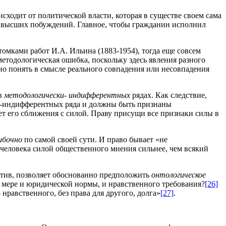
исходит от политической власти, которая в существе своем сама
из высших побуждений. Главное, чтобы гражданин исполнил
томками работ И.А. Ильина (1883-1954), тогда еще совсем
методологическая ошибка, поскольку здесь явления разного
ожно понять в смысле реального совпадения или несовпадения
 в
методологически- индифферентных
рядах. Как следствие,
ки-индифферентных ряда и должны быть признаны
ет его сближения с силой. Праву присущи все признаки силы в
ибочно
по самой своей сути. И право бывает «не
человека силой общественного мнения сильнее, чем всякий
ротив, позволяет обоснованно предположить
онтологическое
й мере и юридической нормы, и нравственного требования?
[26]
нравственного, без права для другого, долга»
[27]
.