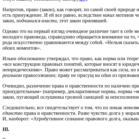
Напротив, право (закон), как говорят, по самой своей природе
есть принуждение. И ей все равно, вследствие
каких
мотивов че
закон,
подчинился власти
, этот закон принявшей.
Однако это на первый взгляд очевидное различие таит в себе 
молодого правоведа, справедливо обращается внимание на то, ч
рода искусственно уравниваются между собой. «Нельзя сказать,
обоих моментов».
Ильин обоснованно утверждал, что право, как норма или теоре
«все конструкции правовых понятий, которые вносят в юриди
неюридическими». Право может рассматриваться как сила, но м
реальном
правосознании; праву не присущ
ни один
из признако
Очевидно, различение права и нравственности по наличию при
принудительным» (например, декларативные нормы, нормы «ме
закон, пугающий ослушника грозной санкцией за неисполнени
Следовательно, все свидетельствует о том, что их никак нево
единство
права и нравственности. Разве чувство долга у мор
И, наоборот: «Атрибутивное сознание правового долга, оказыва
III
.