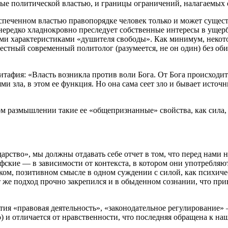
е политической властью, и границы ограничений, налагаемых 
спеченном властью правопорядке человек только и может существ
я нередко хладнокровно преследует собственные интересы в ущ
ными характеристиками «душителя свободы». Как минимум, неко
вестный современный политолог (разумеется, не он один) без об
афия: «Власть возникла против воли Бога. От Бога происходит л
и зла, в этом ее функция. Но она сама сеет зло и бывает источн
ом размышлении такие ее «общепризнанные» свойства, как сила, 
дарство», мы должны отдавать себе отчет в том, что перед нами 
офские — в зависимости от контекста, в котором они употребляю
ком, позитивном смысле в одном суждении с силой, как психичес
от же подход прочно закрепился и в обыденном сознании, что п
тия «правовая деятельность», «законодательное регулирование»
во) и отличается от нравственности, что последняя обращена к н