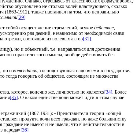
принуждению. Однако, отрешаясь от классических формулировок,
войство обусловлено не столько волей властвующего, сколько
ч (1863-1912), также настаивал на том, что неправильно
ссильной
[29]
.
яет собой осуществление стремлений, всякое
действие
,
 усмотрению ряд деяний, независимо от необходимой связи
на отрезки, состоящие из волевых актов
[31]
.
лицу), но и объектный, т.е. направляться для достижения
 ясного практического смысла, вообще действовать без
, но и
воля единая
, господствующая надо всеми в государстве.
что тогда говорить об обществе, состоящем из множества
арства, которое, конечно же, личностью не является
[34]
. Более
вания
[35]
. О каком единстве воли может идти в этом случае
етражицкий (1867-1931): «Представители теории «общей
дставляет продукта воли всех граждан, но даже большинству
 граждане не имеют и не имели; что в действительности в
з народа»
[36]
.