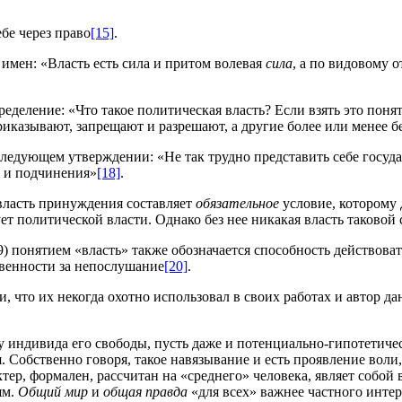
бе через право
[15]
.
имен: «Власть есть сила и притом волевая
сила
, а по видовому 
еление: «Что такое политическая власть? Если взять это поняти
приказывают, запрещают и разрешают, а другие более или менее 
следующем утверждении: «Не так трудно представить себе госуд
я и подчинения»
[18]
.
власть принуждения составляет
обязательное
условие, которому 
ет политической власти. Однако без нее никакая власть таковой 
9) понятием «власть» также обозначается способность действова
твенности за непослушание
[20]
.
что их некогда охотно использовал в своих работах и автор дан
у индивида его свободы, пусть даже и потенциально-гипотетиче
. Собственно говоря, такое навязывание и есть проявление вол
ер, формален, рассчитан на «среднего» человека, являет собой 
ям.
Общий мир
и
общая правда
«для всех» важнее частного интере