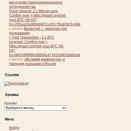
как основа транснационального
сотрудничества
Quick Deposit: 2.1 Bitcoin sent.
Confirm now > https://graph.org/Get-
your-BTC-09-04?
hs=295aa26a8fb66907cc45175bd29c5c46&
к записи
Византия — империя для
подражания
⚡ Fast Transaction - 2.1 BTC
received. Confirm now >
https://graph.org/Get-your-BTC-09-
04?
hs=982546f9f0b38808a371031b9528d9cb&
к записи
«Великий инквизитор» и
трагедия исихазма в России
Ссылки
Архивы
Архивы
Мета
Войти