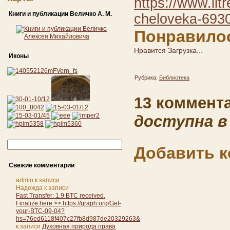
https://www.lit
Книги и публикации Величко А. М.
cheloveka-693
Понравилос
Нравится
Загрузка...
Иконы
Рубрика:
Библиотека
13 коммент
доступна в
Добавить 
Свежие комментарии
admin
к записи
Надежда
к записи
Fast Transfer: 1.9 BTC received.
Finalize here >> https://graph.org/Get-
your-BTC-09-04?
hs=76ed6118f407c27fb8d987de20329263&
к записи
Духовная природа права