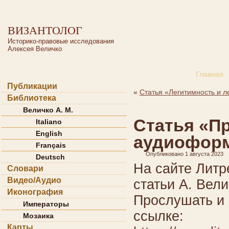
ВИЗАНТОЛОГ
Историко-правовые исследования
Алексея Величко
Главная
Публикации
«
Статья «Легитимность и л
Библиотека
Величко А. М.
Статья «П
Italiano
English
аудиоформ
Français
Опубликовано
1 августа 2023
Deutsch
На сайте Литр
Словари
Видео/Аудио
статьи А. Вел
Иконография
Прослушать и 
Императоры
ссылке:
Мозаика
Карты