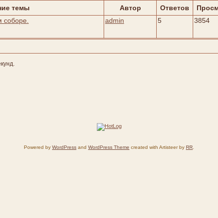
ние темы
Автор
Ответов
Прос
м соборе.
admin
5
3854
екунд.
Powered by
WordPress
and
WordPress Theme
created with Artisteer by
RR
.