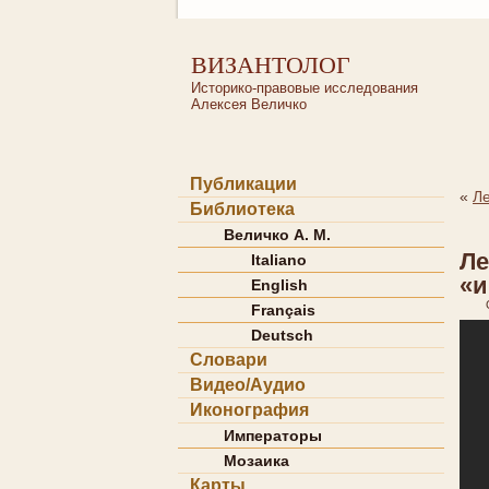
ВИЗАНТОЛОГ
Историко-правовые исследования
Алексея Величко
Публикации
«
Ле
Библиотека
Величко А. М.
Ле
Italiano
«и
English
Français
Deutsch
Словари
Видео/Аудио
Иконография
Императоры
Мозаика
Карты