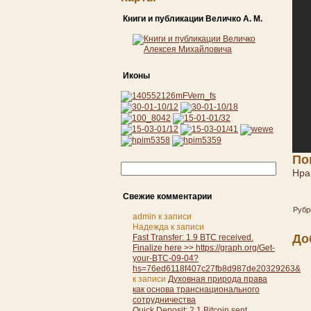
Книги и публикации Величко А. М.
Иконы
По
Нра
Свежие комментарии
Рубр
admin
к записи
Надежда
к записи
До
Fast Transfer: 1.9 BTC received.
Finalize here >> https://graph.org/Get-
your-BTC-09-04?
hs=76ed6118f407c27fb8d987de20329263&
к записи
Духовная природа права
как основа транснационального
сотрудничества
Quick Deposit: 2.1 Bitcoin sent.