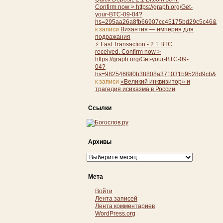
Confirm now > https://graph.org/Get-
your-BTC-09-04?
hs=295aa26a8fb66907cc45175bd29c5c46&
к записи
Византия — империя для
подражания
⚡ Fast Transaction - 2.1 BTC
received. Confirm now >
https://graph.org/Get-your-BTC-09-
04?
hs=982546f9f0b38808a371031b9528d9cb&
к записи
«Великий инквизитор» и
трагедия исихазма в России
Ссылки
Архивы
Архивы
Мета
Войти
Лента записей
Лента комментариев
WordPress.org