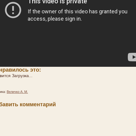
нравилось это:
вится
Загрузка...
ика:
Величко А. М.
бавить комментарий