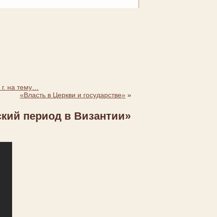
 г. на тему…
«Власть в Церкви и государстве»
»
ский период в Византии»